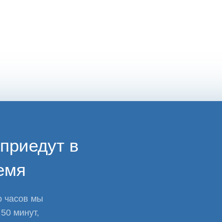
приедут в
емя
о часов мы
50 минут,