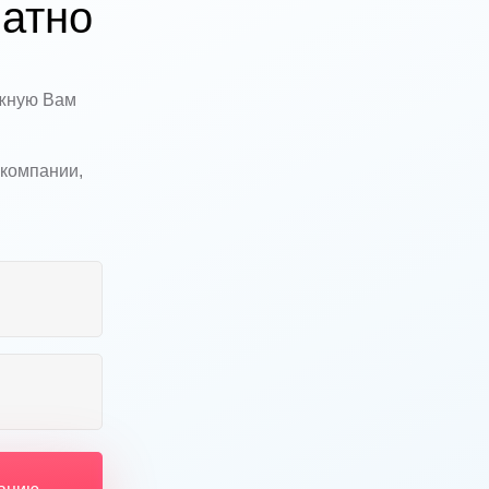
атно
ужную Вам
 компании,