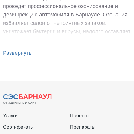
проведет профессиональное озонирование и
дезинфекцию автомобиля в Барнауле. Озонация
избавляет салон от неприятных запахов,
уничтожает бактерии и вирусы, надолго оставляет
запах свежести. Мы применяем
сертифицированное оборудование и строго
Развернуть
соблюдаем установленные требования
санитарных служб. Даем гарантию на обработку
салона.
СЭС
БАРНАУЛ
Озонирование салона
ОФИЦИАЛЬНЫЙ САЙТ
автомобиля
Услуги
Проекты
Сертификаты
Препараты
Даже самый аккуратный автовладелец может