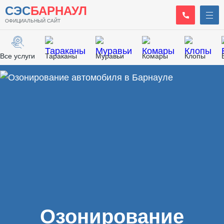
СЭС
БАРНАУЛ
ОФИЦИАЛЬНЫЙ САЙТ
Все услуги
Тараканы
Муравьи
Комары
Клопы
Главная
/
Дезодорация
/
Озонирование автомобиля
Озонирование