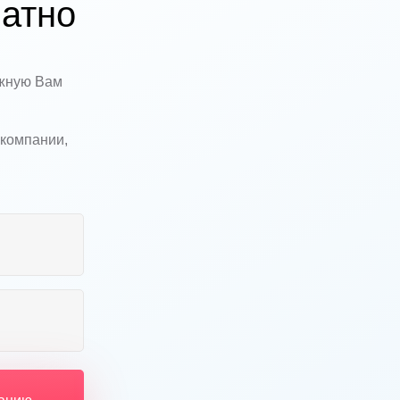
атно
ужную Вам
 компании,