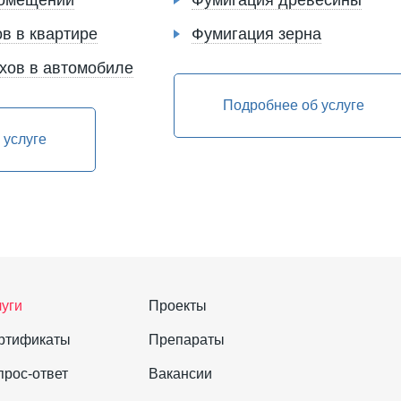
помещений
Фумигация древесины
в в квартире
Фумигация зерна
хов в автомобиле
Подробнее об услуге
 услуге
луги
Проекты
ртификаты
Препараты
прос-ответ
Вакансии