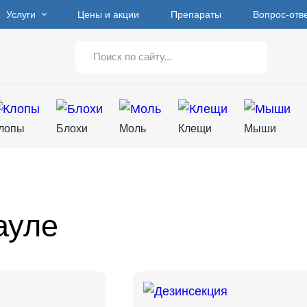
Услуги
Цены и акции
Препараты
Вопрос-отв
лопы
Блохи
Моль
Клещи
Мыши
ауле